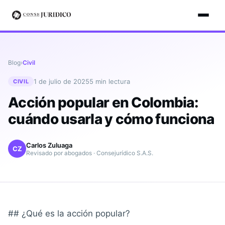
Blog
›
Civil
1 de julio de 2025
5
min lectura
CIVIL
Acción popular en Colombia:
cuándo usarla y cómo funciona
Carlos Zuluaga
CZ
Revisado por abogados · Consejurídico S.A.S.
## ¿Qué es la acción popular?