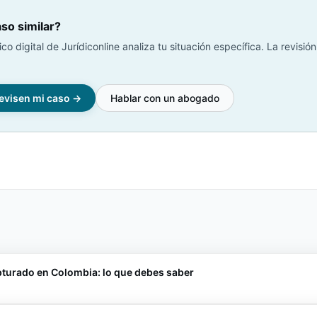
so similar?
dico digital de Jurídiconline analiza tu situación específica. La revisión 
evisen mi caso →
Hablar con un abogado
pturado en Colombia: lo que debes saber