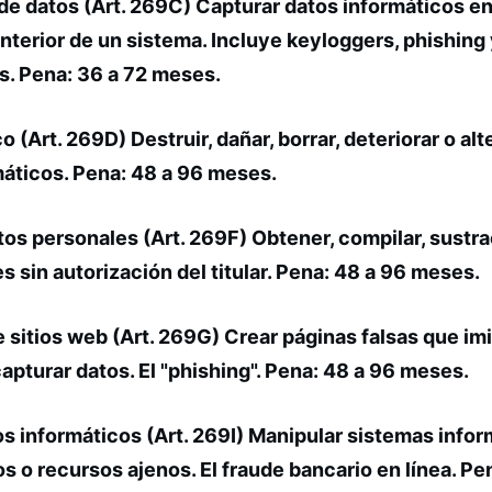
de datos (Art. 269C) Capturar datos informáticos en
 interior de un sistema. Incluye keyloggers, phishing
s.
Pena:
36 a 72 meses.
 (Art. 269D) Destruir, dañar, borrar, deteriorar o alt
máticos.
Pena:
48 a 96 meses.
tos personales (Art. 269F) Obtener, compilar, sustra
 sin autorización del titular.
Pena:
48 a 96 meses.
 sitios web (Art. 269G) Crear páginas falsas que imi
apturar datos. El "phishing".
Pena:
48 a 96 meses.
s informáticos (Art. 269I) Manipular sistemas infor
os o recursos ajenos. El fraude bancario en línea.
Pe