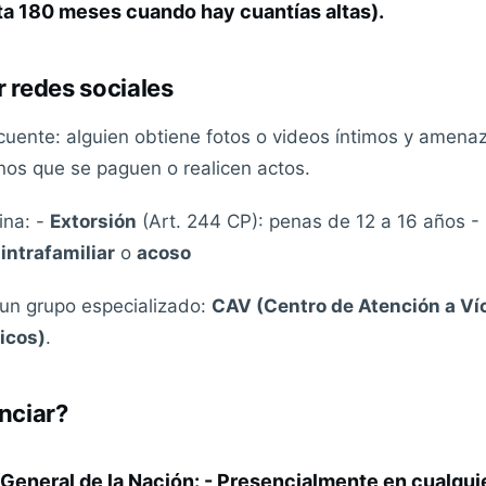
ta 180 meses cuando hay cuantías altas).
r redes sociales
uente: alguien obtiene fotos o videos íntimos y amena
nos que se paguen o realicen actos.
ina: -
Extorsión
(Art. 244 CP): penas de 12 a 16 años -
 intrafamiliar
o
acoso
e un grupo especializado:
CAV (Centro de Atención a Ví
icos)
.
nciar?
a General de la Nación: - Presencialmente en cualqui