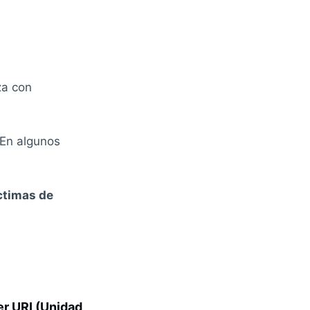
za con
 En algunos
ctimas de
er URI (Unidad