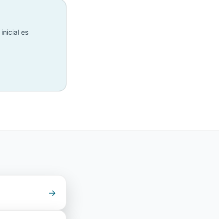
inicial es
→