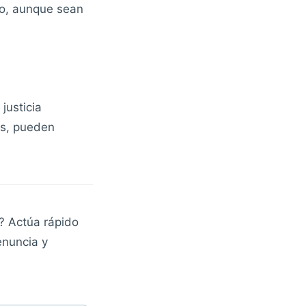
to, aunque sean
justicia
ves, pueden
l? Actúa rápido
enuncia y