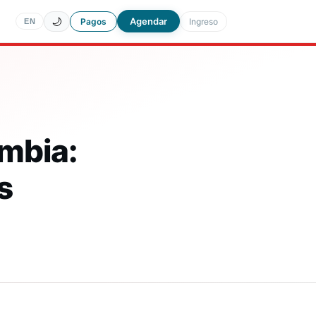
🌙
Agendar
Pagos
Ingreso
EN
ombia:
s