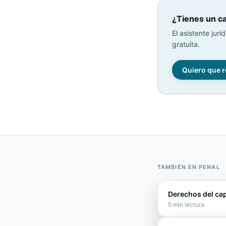
¿Tienes un ca
El asistente jurí
gratuita.
Quiero que r
TAMBIÉN EN
PENAL
Derechos del ca
5
min lectura