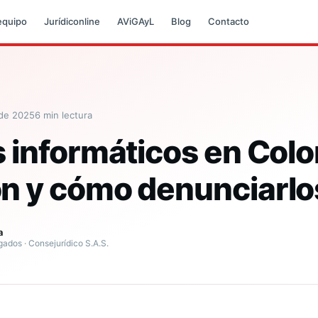
equipo
Jurídiconline
AViGAyL
Blog
Contacto
 de 2025
6
min lectura
s informáticos en Col
n y cómo denunciarlo
a
ados · Consejurídico S.A.S.