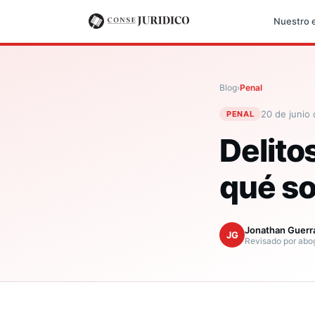
Nuestro 
Blog
›
Penal
20 de junio
PENAL
Delito
qué so
Jonathan Guerr
JG
Revisado por abog