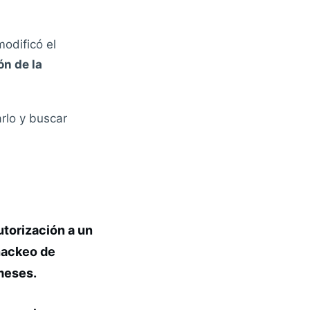
modificó el
ón de la
arlo y buscar
utorización a un
 hackeo de
meses.