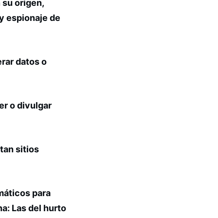
 su origen,
 y espionaje de
erar datos o
er o divulgar
tan sitios
máticos para
na:
Las del hurto