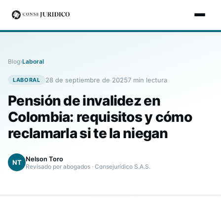
Blog
›
Laboral
28 de septiembre de 2025
7
min lectura
LABORAL
Pensión de invalidez en
Colombia: requisitos y cómo
reclamarla si te la niegan
Nelson Toro
NT
Revisado por abogados · Consejurídico S.A.S.