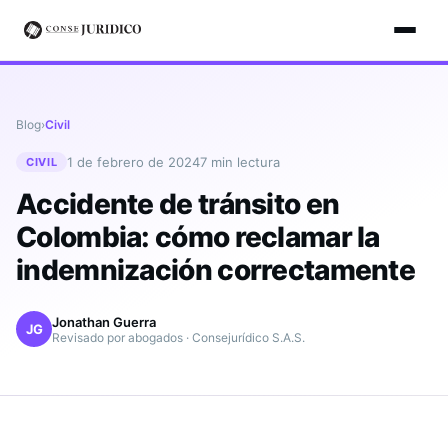
Blog
›
Civil
1 de febrero de 2024
7
min lectura
CIVIL
Accidente de tránsito en
Colombia: cómo reclamar la
indemnización correctamente
Jonathan Guerra
JG
Revisado por abogados · Consejurídico S.A.S.