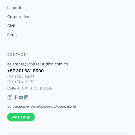
Laboral
Corporativo
Civil
Penal
CONTACT
asistente@consejuridico.com.co
+57 301 681 8000
(601) 704 84 87
(601) 704 32 79
Calle 45A # 14-55, Bogotá
#protegetupension
#QueremosAcompañarte
WhatsApp