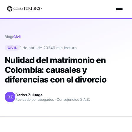
Blog
›
Civil
1 de abril de 2024
6
min lectura
CIVIL
Nulidad del matrimonio en
Colombia: causales y
diferencias con el divorcio
Carlos Zuluaga
CZ
Revisado por abogados · Consejurídico S.A.S.