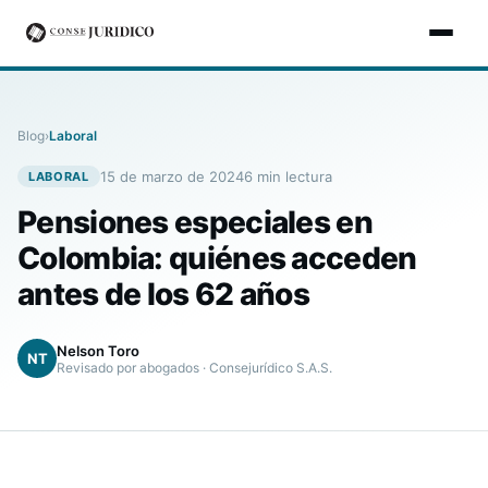
Blog
›
Laboral
15 de marzo de 2024
6
min lectura
LABORAL
Pensiones especiales en
Colombia: quiénes acceden
antes de los 62 años
Nelson Toro
NT
Revisado por abogados · Consejurídico S.A.S.