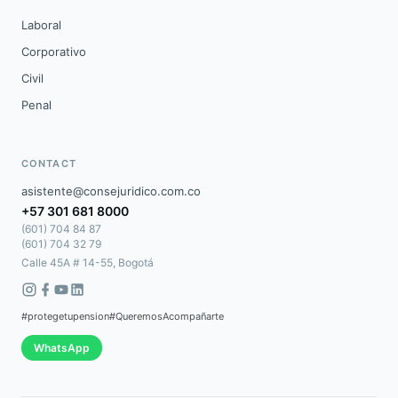
Laboral
Corporativo
Civil
Penal
CONTACT
asistente@consejuridico.com.co
+57 301 681 8000
(601) 704 84 87
(601) 704 32 79
Calle 45A # 14-55, Bogotá
#protegetupension
#QueremosAcompañarte
WhatsApp