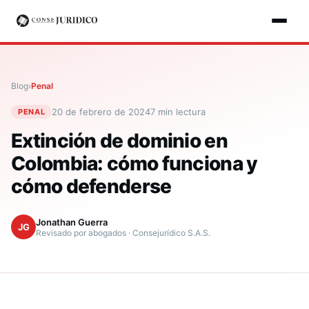
Blog
›
Penal
20 de febrero de 2024
7
min lectura
PENAL
Extinción de dominio en
Colombia: cómo funciona y
cómo defenderse
Jonathan Guerra
JG
Revisado por abogados · Consejurídico S.A.S.